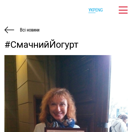
УКР
ENG
Всі новини
#СмачнийЙогурт