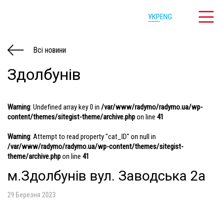
УКР
ENG
Всі новини
Здолбунів
Warning
: Undefined array key 0 in
/var/www/radymo/radymo.ua/wp-
content/themes/sitegist-theme/archive.php
on line
41
Warning
: Attempt to read property "cat_ID" on null in
/var/www/radymo/radymo.ua/wp-content/themes/sitegist-
theme/archive.php
on line
41
м.Здолбунів вул. Заводська 2а
29 Березня 2023