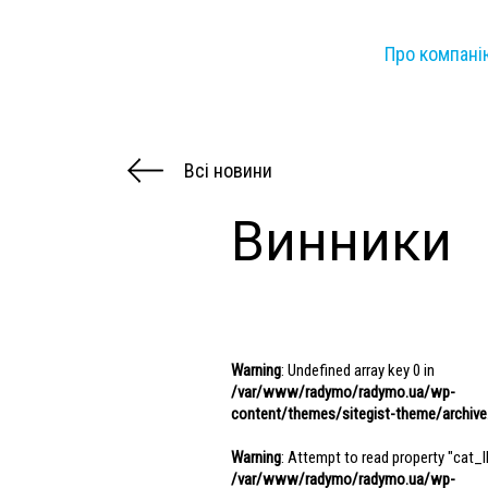
Про компані
Всі новини
Винники
Warning
: Undefined array key 0 in
/var/www/radymo/radymo.ua/wp-
content/themes/sitegist-theme/archive
Warning
: Attempt to read property "cat_ID
/var/www/radymo/radymo.ua/wp-