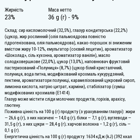
Жирність
Маса нетто
23%
36 g (г) - 9%
Склад: сир кисломолочний (32,5%), глазур кондитерська (22,2%)
(цукор, жир рослинний (олія пальмоядрова повністю
гідрогенізована, олія пальмоядрова), какао-порошок зі зниженим
вмістом жиру 10-12%, емульгатор (соєвий лецитин), ароматизатор
«Шоколад», сіль кухонна, ароматизатор ванілін), масло
солодковершкове (22,0%), цукор (13,0%), наповнювач фруктовий
пастеризований «Полуниця» (8,7%) (цукор білий кристалічний,
полуниця, вода питна, модифікований крохмаль кукурудзяний,
пектини, ароматизатори полуниці, карамелізований цукровий сироп,
лимонна кислота, натрію цитрат, карміни), стабілізатор (суміш
модифікованих крохмалів (Е1414).
Глазур може містити сліди молочних продуктів, горіхів, арахісу,
глютену.
Поживна цінність на 100 g (г) продукту (з урахуванням глазурі): жири
— 26,6 g (г), з них насичені — 14,0 g (г); білки — 7,1 g (г); вуглеводи —
31,5 g (г), з них цукри — 28,4 g (г); харчові волокна – 1,2 g (г), сіль —
0,1 g (г).
Енергетична цінність на 100 g (г) продукту: 1634 кДж (kJ) (392 ккал