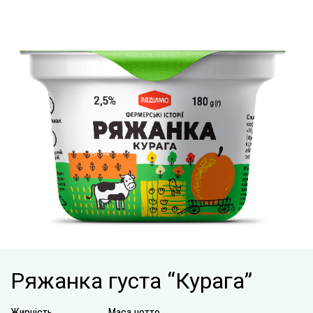
Ряжанка густа “Курага”
Жирність
Маса нетто