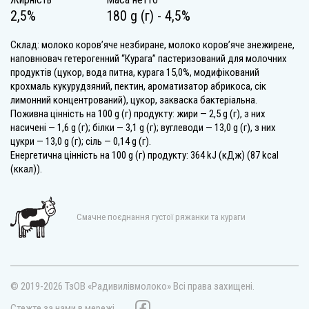
2,5%
180 g (г) - 4,5%
Склад: молоко коров’яче незбиране, молоко коров’яче знежирене,
наповнювач гетерогенний “Курага” пастеризований для молочних
продуктів (цукор, вода питна, курага 15,0%, модифікований
крохмаль кукурудзяний, пектин, ароматизатор абрикоса, сік
лимонний концентрований), цукор, закваска бактеріальна.
Поживна цінність на 100 g (г) продукту: жири — 2,5 g (г), з них
насичені — 1,6 g (г); білки — 3,1 g (г); вуглеводи — 13,0 g (г), з них
цукри — 13,0 g (г); сіль — 0,14 g (г).
Енергетична цінність на 100 g (г) продукту: 364 kJ (кДж) (87 kcal
(ккал)).
Смачне поєднання густої ряжанки та кураги
© 2019-2026 ТзОВ «Радивилівмолоко»
Всі права захищені.
Стежте за нами в мережі