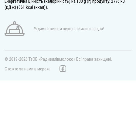
Енергетична цінність (калорійність) на 100 g (г) продукту: 2776 kJ
(кДж) (661 kcal (ккал)).
Радимо вживати вершкове масло щодня!
© 2019-2026 ТзОВ «Радивилівмолоко»
Всі права захищені.
Стежте за нами в мережі