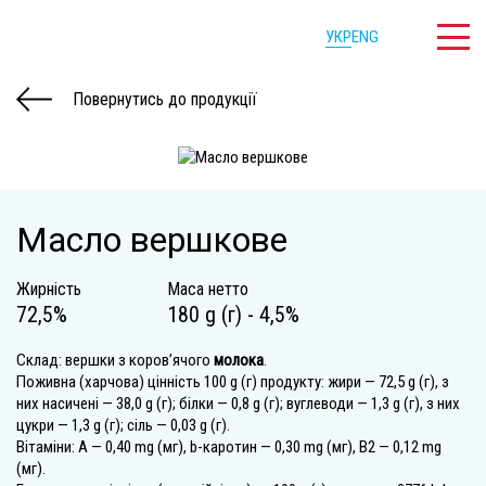
УКР
ENG
Повернутись до продукції
Масло вершкове
Жирність
Маса нетто
72,5%
180 g (г) - 4,5%
Склад: вершки з коров’ячого
молока
.
Поживна (харчова) цінність 100 g (г) продукту: жири — 72,5 g (г), з
них насичені — 38,0 g (г); білки — 0,8 g (г); вуглеводи — 1,3 g (г), з них
цукри — 1,3 g (г); сіль — 0,03 g (г).
Вітаміни: А — 0,40 mg (мг), b-каротин — 0,30 mg (мг), В2 — 0,12 mg
(мг).