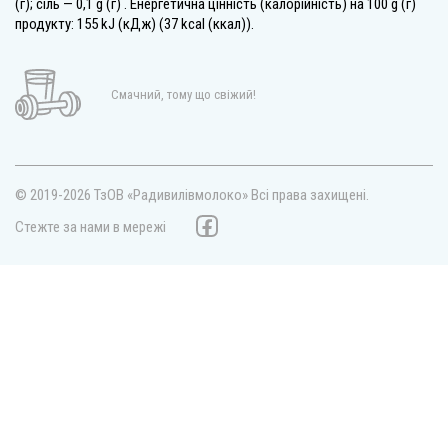
(г); сіль — 0,1 g (г) . Енергетична цінність (калорійність) на 100 g (г)
продукту: 155 kJ (кДж) (37 kcal (ккал)).
Смачний, тому що свіжий!
© 2019-2026 ТзОВ «Радивилівмолоко»
Всі права захищені.
Стежте за нами в мережі