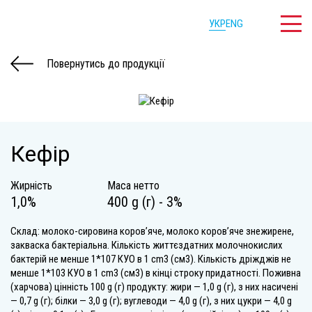
УКР
ENG
Повернутись до продукції
Кефір
Жирність
Маса нетто
1,0%
400 g (г) - 3%
Склад: молоко-сировина коров’яче, молоко коров’яче знежирене,
закваска бактеріальна. Кількість життєздатних молочнокислих
бактерій не менше 1*107 КУО в 1 cm3 (см3). Кількість дріжджів не
менше 1*103 КУО в 1 cm3 (см3) в кінці строку придатності. Поживна
(харчова) цінність 100 g (г) продукту: жири — 1,0 g (г), з них насичені
— 0,7 g (г); білки — 3,0 g (г); вуглеводи — 4,0 g (г), з них цукри — 4,0 g