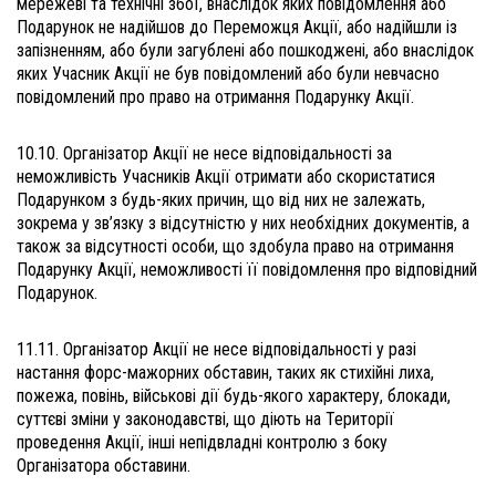
мережеві та технічні збої, внаслідок яких повідомлення або
Подарунок не надійшов до Переможця Акції, або надійшли із
запізненням, або були загублені або пошкоджені, або внаслідок
яких Учасник Акції не був повідомлений або були невчасно
повідомлений про право на отримання Подарунку Акції.
10.10. Організатор Акції не несе відповідальності за
неможливість Учасників Акції отримати або скористатися
Подарунком з будь-яких причин, що від них не залежать,
зокрема у зв’язку з відсутністю у них необхідних документів, а
також за відсутності особи, що здобула право на отримання
Подарунку Акції, неможливості її повідомлення про відповідний
Подарунок.
11.11. Організатор Акції не несе відповідальності у разі
настання форс-мажорних обставин, таких як стихійні лиха,
пожежа, повінь, військові дії будь-якого характеру, блокади,
суттєві зміни у законодавстві, що діють на Території
проведення Акції, інші непідвладні контролю з боку
Організатора обставини.