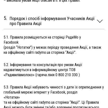
– виконала умови Акції описані в п. 8 цих Правил.
Порядок і спосіб інформування Учасників Акції
про Правила Акції
5.1. Правила розміщуються на сторінці РадиМо у
Facebook
(розділ “Нотатки”) у межах періоду проведення Акції, а також
на офіційному сайті radymo.ua сторінка “Акції”.
5.2. Інформування та консультація про умови Акції
надаватимуться в інформаційному центрі ТОВ
«Радивилівмолоко» (гаряча лінія 0 800 210 330 )
5.3. Правила Акції набувають чинності з дати їх оприлюднення у
глобальній мережі інтернет у Facebook, розділ
«Нотатки»
та на офіційному сайті radymo.ua сторінка “Акції”. Ці Правила
Акції можуть бути змінені та/або доповнені протягом всього