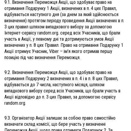
9.1. Визначення Переможця Акції, що здобуває право на
отримання Подарунку 1 Акції, визначених в п. 4 цих Правил,
відбувається наступного дня (за днем за який здійснюється
визначення) протягом періоду проведення Акції визначених в п.
3 цих правил шляхом випадкового вибору за допомогою
Інтернет-сервісу random.org. серед всіх Учасників, що брали
участь в Акції, у певному дні та дотримуються умов Акції
визначених у п. 8 цих Правил. Право на отримання Подарунку 1
Акції отримує Учасник, Viber – ім’я якого отримав першу
позицію під час визначення Переможця.
9.2. Визначення Переможця Акції, що здобуває право на
отримання Подарунку 2 визначених в п. 4 і в п. 8 цих Правил,
відбувається до 7 числа, наступного місяця, шляхом
випадкового вибору серед всіх Учасників, що брали участь в
Акції відповідно до п. 3 цих Правил, за допомогою сервісу
random.org.
9.3. Організатор Акції залишає за собою право самостійно
визначати склад комісії, що бере участь у визначенні
Переможця Акції, щодо права отримати Подарунок 2. За