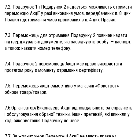
7.2. Подарунок 1 і Подарунок 2 надається можливість отримати
переможцю Акції у разі виконання умов, передбачених п. 8. цих
Правил і дотримання умов прописаних в п. 4 цих Правил.
7.3. Переможець для отримання Подарунку 2 повинен надати
підтверджувальні документи, які засвідчують особу – паспорт,
а також назвати номер телефону.
7.4. Подарунок 2 переможець Акції має право використати
протягом року з моменту отримання сертифікату.
7.5. Переможець акції самостійно у магазині «Фокстрот»
обирає товар/товари.
7.6.Організатор/Виконавець Акції відповідальність за справність
і обслуговування обраної техніки, інших претензій, які виникли у
ході використання Подарунку не несе.
7.7. За жодних умов Переможці Акції не мають права на