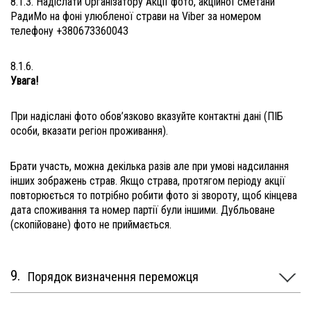
8.1.3. Надіслати Організатору Акції фото, акційної сметани
РадиМо на фоні улюбленої страви на Viber за номером
телефону +380673360043
8.1.6.
Увага!
При надіслані фото обов’язково вказуйте контактні дані (ПІБ
особи, вказати регіон проживання).
Брати участь, можна декілька разів але при умові надсилання
інших зображень страв. Якщо страва, протягом періоду акції
повторюється то потрібно робити фото зі звороту, щоб кінцева
дата споживання та номер партії були іншими. Дубльоване
(скопійоване) фото не приймається.
Порядок визначення переможця