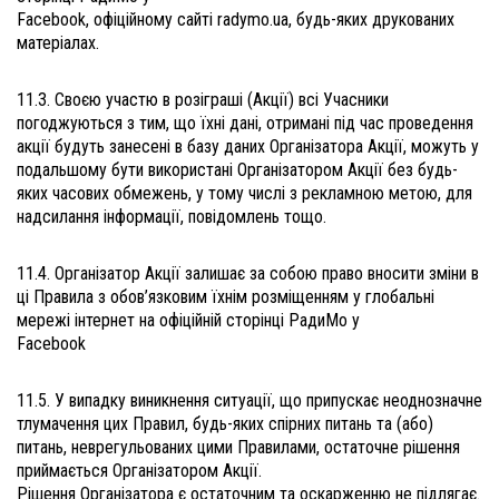
Facebook, офіційному сайті radymo.ua, будь-яких друкованих
матеріалах.
11.3. Своєю участю в розіграші (Акції) всі Учасники
погоджуються з тим, що їхні дані, отримані під час проведення
акції будуть занесені в базу даних Організатора Акції, можуть у
подальшому бути використані Організатором Акції без будь-
яких часових обмежень, у тому числі з рекламною метою, для
надсилання інформації, повідомлень тощо.
11.4. Організатор Акції залишає за собою право вносити зміни в
ці Правила з обов’язковим їхнім розміщенням у глобальні
мережі інтернет на офіційній сторінці РадиМо у
Facebook
11.5. У випадку виникнення ситуації, що припускає неоднозначне
тлумачення цих Правил, будь-яких спірних питань та (або)
питань, неврегульованих цими Правилами, остаточне рішення
приймається Організатором Акції.
Рішення Організатора є остаточним та оскарженню не підлягає.