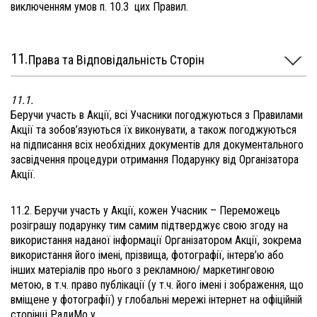
виключенням умов п. 10.3 цих Правил.
Права та Відповідальність Сторін
11.1.
Беручи участь в Акції, всі Учасники погоджуються з Правилами
Акції та зобов’язуються їх виконувати, а також погоджуються
на підписання всіх необхідних документів для документального
засвідчення процедури отримання Подарунку від Організатора
Акції.
11.2. Беручи участь у Акції, кожен Учасник – Переможець
розіграшу подарунку тим самим підтверджує свою згоду на
використання наданої інформації Організатором Акції, зокрема
використання його імені, прізвища, фотографії, інтерв’ю або
інших матеріалів про нього з рекламною/ маркетинговою
метою, в т.ч. право публікації (у т.ч. його імені і зображення, що
вміщене у фотографії) у глобальні мережі інтернет на офіційній
сторінці РадиМо у